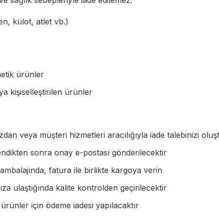
ve sağlık sebepleriyle iade edilemez:
en, külot, atlet vb.)
etik ürünler
ya kişiselleştirilen ürünler
dan veya müşteri hizmetleri aracılığıyla iade talebinizi olu
endikten sonra onay e-postası gönderilecektir
ambalajında, fatura ile birlikte kargoya verin
a ulaştığında kalite kontrolden geçirilecektir
ünler için ödeme iadesi yapılacaktır