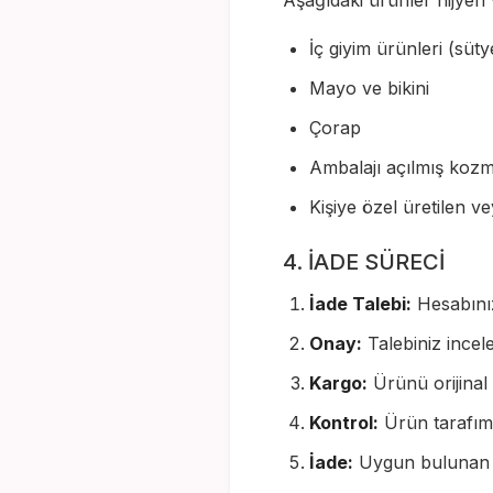
Aşağıdaki ürünler hijyen 
İç giyim ürünleri (süty
Mayo ve bikini
Çorap
Ambalajı açılmış kozm
Kişiye özel üretilen ve
4. İADE SÜRECİ
İade Talebi:
Hesabınız
Onay:
Talebiniz incel
Kargo:
Ürünü orijinal 
Kontrol:
Ürün tarafımız
İade:
Uygun bulunan ür