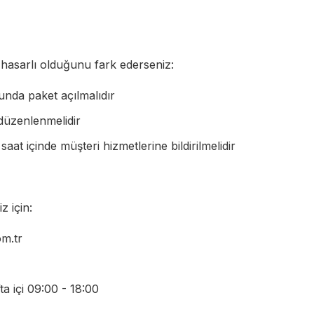
hasarlı olduğunu fark ederseniz:
unda paket açılmalıdır
 düzenlenmelidir
aat içinde müşteri hizmetlerine bildirilmelidir
z için:
om.tr
a içi 09:00 - 18:00