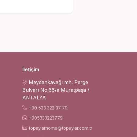
İletişim
Meydankavağı mh. Perge
Bulvarı No:66/a Muratpaşa /
ANTALYA
+90 533 322 37 79
+905333223779
topaylarhome@topaylar.com.tr