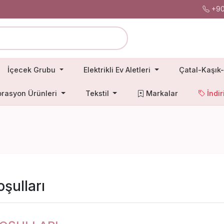
+90
İçecek Grubu
Elektrikli Ev Aletleri
Çatal-Kaşık-
rasyon Ürünleri
Tekstil
Markalar
İndir
oşulları