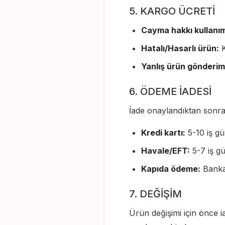
5. KARGO ÜCRETİ
Cayma hakkı kullanım
Hatalı/Hasarlı ürün:
K
Yanlış ürün gönderim
6. ÖDEME İADESİ
İade onaylandıktan sonra
Kredi kartı:
5-10 iş gün
Havale/EFT:
5-7 iş gü
Kapıda ödeme:
Banka 
7. DEĞİŞİM
Ürün değişimi için önce ia