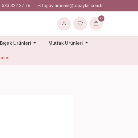
 533 322 37 79
topaylarhome@topaylar.com.tr
0
Bıçak Ürünleri
Mutfak Ürünleri
imler