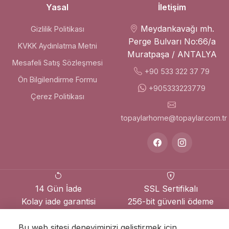
Yasal
İletişim
Meydankavağı mh.
Gizlilik Politikası
Perge Bulvarı No:66/a
KVKK Aydınlatma Metni
Muratpaşa / ANTALYA
Mesafeli Satış Sözleşmesi
+90 533 322 37 79
Ön Bilgilendirme Formu
+905333223779
Çerez Politikası
topaylarhome@topaylar.com.tr
14 Gün İade
SSL Sertifikalı
Kolay iade garantisi
256-bit güvenli ödeme
Bu web sitesi deneyiminizi geliştirmek için