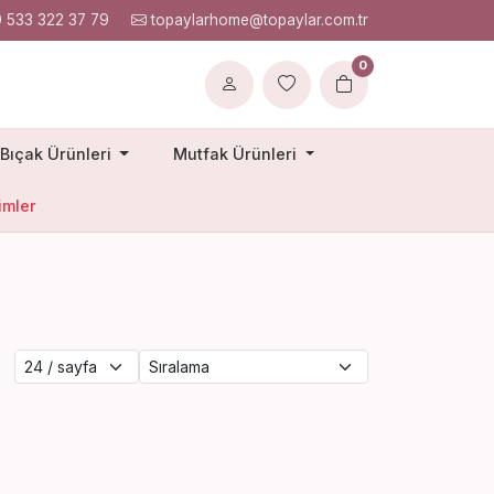
 533 322 37 79
topaylarhome@topaylar.com.tr
0
Bıçak Ürünleri
Mutfak Ürünleri
imler