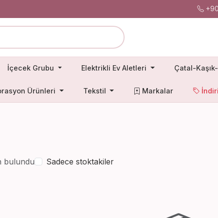
+90
İçecek Grubu
Elektrikli Ev Aletleri
Çatal-Kaşık-
rasyon Ürünleri
Tekstil
Markalar
İndir
n bulundu
Sadece stoktakiler