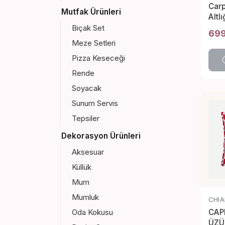
Car
Mutfak Ürünleri
Altlı
Bıçak Set
699
Meze Setleri
Pizza Keseceği
Rende
Soyacak
Sunum Servis
Tepsiler
Dekorasyon Ürünleri
Aksesuar
Küllük
Mum
Mumluk
CHIA
CAPR
Oda Kokusu
ÜZÜ