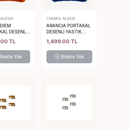
 ALESSI
CHIARA ALESSI
 DIEM
ARANCIA PORTAKAL
KAL DESENLİ
DESENLİ YASTIK
K 45*45 CM
45*45 CM
.00 TL
1,499.00 TL
Stokta Yok
Stokta Yok