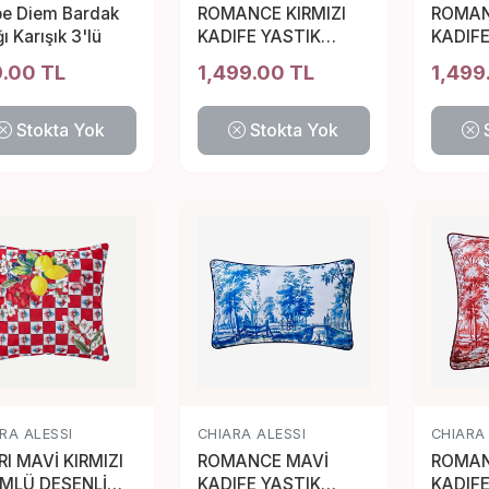
pe Diem Bardak
ROMANCE KIRMIZI
ROMAN
ğı Karışık 3'lü
KADIFE YASTIK
KADIFE
30*50 CM
30*50
.00 TL
1,499.00 TL
1,499
Stokta Yok
Stokta Yok
RA ALESSI
CHIARA ALESSI
CHIARA
I MAVİ KIRMIZI
ROMANCE MAVİ
ROMAN
MLÜ DESENLİ
KADIFE YASTIK
KADIFE