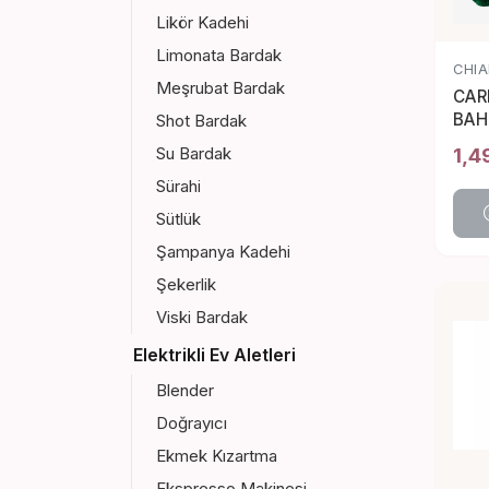
Likör Kadehi
Limonata Bardak
CHIA
Meşrubat Bardak
CAR
BAH
Shot Bardak
YAS
1,4
Su Bardak
Sürahi
Sütlük
Şampanya Kadehi
Şekerlik
Viski Bardak
Elektrikli Ev Aletleri
Blender
Doğrayıcı
Ekmek Kızartma
Ekspresso Makinesi