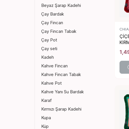
Beyaz Şarap Kadehi
Çay Bardak
Çay Fincan
CHIA
Çay Fincan Tabak
ÇİÇ
Çay Pot
KIRM
YAS
Çay seti
1,4
Kadeh
Kahve Fincan
Kahve Fincan Tabak
Kahve Pot
Kahve Yanı Su Bardak
Karaf
Kırmızı Şarap Kadehi
Kupa
Küp