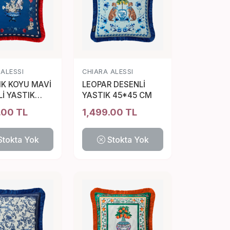
 ALESSI
CHIARA ALESSI
IK KOYU MAVİ
LEOPAR DESENLİ
İ YASTIK
YASTIK 45*45 CM
 CM
.00 TL
1,499.00 TL
Stokta Yok
Stokta Yok