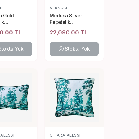
E
VERSACE
 Gold
Medusa Silver
ik
Peçetelik
37392470
4012437392395
0.00 TL
22,090.00 TL
Stokta Yok
Stokta Yok
 ALESSI
CHIARA ALESSI