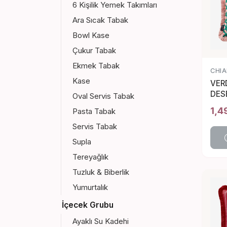
6 Kişilik Yemek Takımları
Ara Sıcak Tabak
Bowl Kase
Çukur Tabak
Ekmek Tabak
CHIA
Kase
VER
DES
Oval Servis Tabak
45*
1,4
Pasta Tabak
Servis Tabak
Supla
Tereyağlık
Tuzluk & Biberlik
Yumurtalık
İçecek Grubu
Ayaklı Su Kadehi