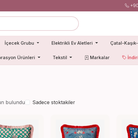
+90
İçecek Grubu
Elektrikli Ev Aletleri
Çatal-Kaşık-
rasyon Ürünleri
Tekstil
Markalar
İndir
un bulundu
Sadece stoktakiler