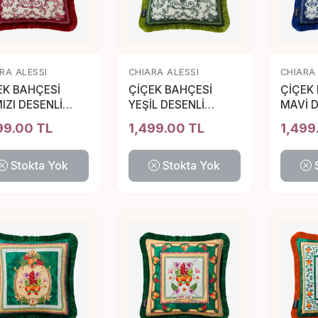
RA ALESSI
CHIARA ALESSI
CHIARA
EK BAHÇESİ
ÇİÇEK BAHÇESİ
ÇİÇEK
IZI DESENLİ
YEŞİL DESENLİ
MAVİ D
TIK 45*45 CM
YASTIK 45*45 CM
YASTI
99.00 TL
1,499.00 TL
1,499
Stokta Yok
Stokta Yok