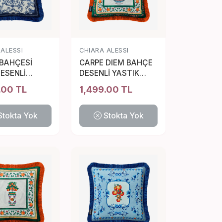
 ALESSI
CHIARA ALESSI
 BAHÇESİ
CARPE DIEM BAHÇE
ESENLİ
DESENLİ YASTIK
K 45*45 CM
45*45 CM
.00 TL
1,499.00 TL
Stokta Yok
Stokta Yok