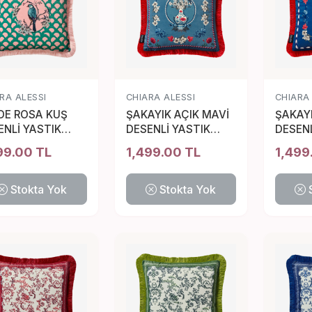
RA ALESSI
CHIARA ALESSI
CHIARA
DE ROSA KUŞ
ŞAKAYIK AÇIK MAVİ
ŞAKAY
ENLİ YASTIK
DESENLİ YASTIK
DESENL
45 CM
45*45 CM
45*45
99.00 TL
1,499.00 TL
1,499
Stokta Yok
Stokta Yok