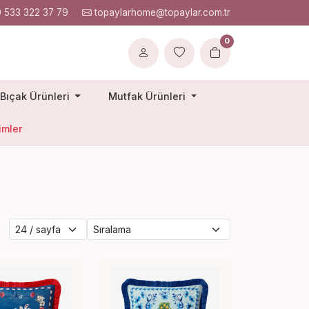
 533 322 37 79
topaylarhome@topaylar.com.tr
0
Bıçak Ürünleri
Mutfak Ürünleri
imler