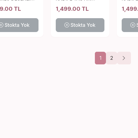
TIK 43*43 CM
30*50 CM
43*43
99.00 TL
1,499.00 TL
1,499
Stokta Yok
Stokta Yok
1
2