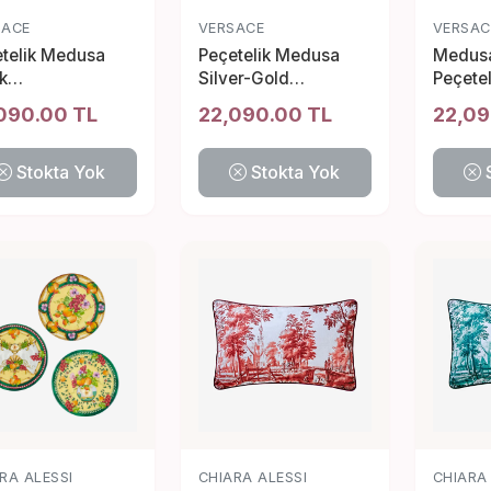
SACE
VERSACE
VERSAC
telik Medusa
Peçetelik Medusa
Medusa
k
Silver-Gold
Peçetel
2437392517
4012437392432
40124
090.00 TL
22,090.00 TL
22,09
Stokta Yok
Stokta Yok
RA ALESSI
CHIARA ALESSI
CHIARA