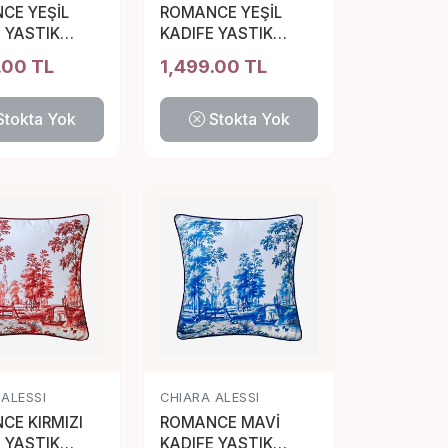
CE YEŞİL
ROMANCE YEŞİL
 YASTIK
KADIFE YASTIK
 CM
43*43 CM
.00 TL
1,499.00 TL
Stokta Yok
Stokta Yok
 ALESSI
CHIARA ALESSI
CE KIRMIZI
ROMANCE MAVİ
 YASTIK
KADIFE YASTIK